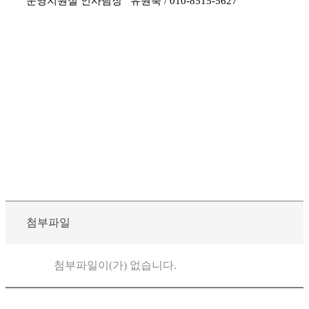
운영지원실 인사팀장
유원욱
/ 010-8515-5627
첨부파일
첨부파일이(가) 없습니다.