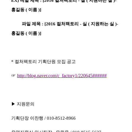
EX)
메일 제목
: [2016
컬처팩토리
-
실
(
지원하는 실
)-
홍길동
(
이름
)]
파일 제목
: [2016
컬처팩토리
-
실
(
지원하는 실
)-
홍길동
(
이름
)]
*
컬처팩토리 기획단원 모집 공고
☞
http://blog.naver.com/c_factory1/220645######
▶
지원문의
기획단장 이찬행
/ 010-8512-8966