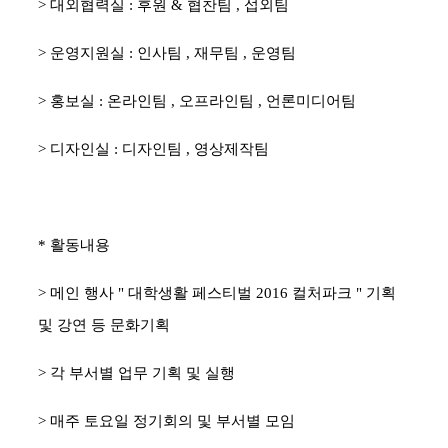
>
대외협력실
:
후원
&
협찬팀
,
섭외팀
>
운영지원실
:
인사팀
,
재무팀
,
운영팀
>
홍보실
:
온라인팀
,
오프라인팀
,
언론미디어팀
>
디자인실
:
디자인팀
,
영상제작팀
*
활동내용
>
메인 행사
"
대학생활 페스티벌
2016
컬처파크
"
기획
및 강연 등 문화기획
>
각 부서별 업무 기획 및 실행
>
매주 토요일 정기회의 및 부서별 모임