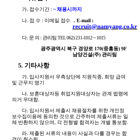
가
.
접수기간
:
~
채용시까지
나
.
접 수
:
이메일
접수
․
E-mail :
recruit@namyang.co.kr
다
.
문 의
:
관리팀
TEL 062) 231-1012 ~ 1015
광주광역시 북구 경양로
170(
중흥동
) 9F
남양건설
(
주
)
관리팀
5.
기타사항
가
.
입사지원서 우측상단에 지원직종
,
희망 급여
및 근무지 명기
나
.
보훈대상자등 취업지원대상자는 관계 법령에
의거 우대함
.
다
.
입사지원서 제출시 채용절차를 위한 개인정
보수집이용에 동의한 것으로 간주하며 제출서류는 일
체 반환하지 않으며
,
각 전형별 합격자는 개별 통보함
.
라
.
제출된 서류의 내용이 사실과 다를 경우는 합
격이 취소됨
.