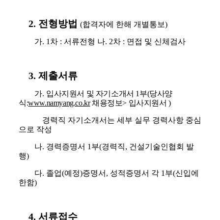
2.
전형방법
(
합격자에 한해 개별통보
)
가
. 1
차
:
서류전형 나
. 2
차
:
면접 및 신체검사
3.
제출서류
가
.
입사지원서 및 자기소개서
1
부
(
당사양
식
:
www.namyang.co.kr
채용정보
>
입사지원서
)
경력직 자기소개서는 세부 실무 경력사항 중심
으로 작성
나
.
경력증명서
1
부
(
경력직
,
건설기술인협회 발
행
)
다
.
졸업
(
예정
)
증명서
,
성적증명서 각
1
부
(
신입에
한함
)
4.
서류접수