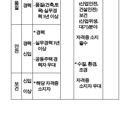
품
(
산업안전
,
-
품질
(
건축
,
토
경력
질
건설안전
)
목
)
실무경
보건
력
3
년 이상
(
산업위생
,
대기
)
분야
*
경력
자격증 소지
-
실무경력
3
년
필수
경력
안
이상
전
신입
-
공동주택 경
*
수질
,
환경
,
력자 우대
조경
자격증
신입
*
해당 자격증
보
소지자 우대
건
소지자
이상