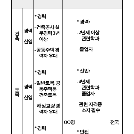
*
경력
*
경력
:
-
건축공사 실
경력
- 2
년제 이상
무경력
3
년
건
축
관련학과
이상
신입
졸업자
-
공동주택 경
력자 우대
*
신입
:
*
경력
- 4
년제
-
일반토목
,
공
경력
관련학과
동주택등
토
졸업자
목
건축토목
신입
-
관련 자격증
해상교량 경
소지 필수
력자 우대
OO
명
전국
*
경력
*
안전