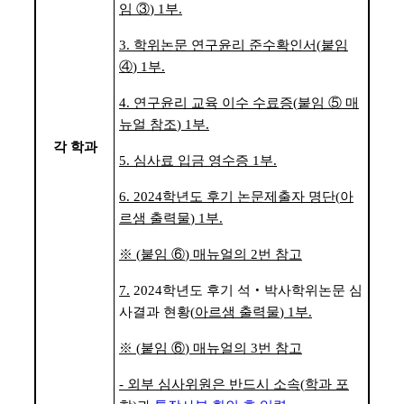
임
③
) 1
부
.
3.
학위논문 연구윤리 준수확인서
(
붙임
④
) 1
부
.
4.
연구윤리 교육 이수 수료증
(
붙임
⑤
매
뉴얼 참조
) 1
부
.
각 학과
5.
심사료 입금 영수증
1
부
.
6. 2024
학년도 후기 논문제출자 명단
(
아
르샘 출력물
) 1
부
.
※
(
붙임
⑥
)
매뉴얼의
2
번 참고
7.
2024
학년도 후기 석
‧
박사학위논문 심
사결과 현황
(
아르샘 출력물
) 1
부
.
※
(
붙임
⑥
)
매뉴얼의
3
번 참고
-
외부 심사위원은 반드시 소속
(
학과 포