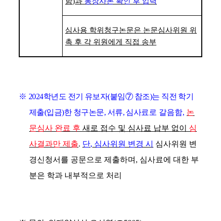
함
)
과
통장사본 확인 후 입력
심사용 학위청구논문은 논문심사위원 위
촉 후 각 위원에게 직접 송부
※
2024
학년도 전기 유보자
(
붙임
⑦
참조
)
는 직전 학기
제출
(
입금
)
한 청구논문
,
서류
,
심사
료로 갈음함
,
논
문심사 완료 후
새로 접수 및 심사료 납부 없이
심
사결과만 제출
.
단
,
심사위원 변경 시
심사위원 변
경신청서를 공문으로 제출하며
,
심사료에 대한 부
분은 학과 내부적으로 처리