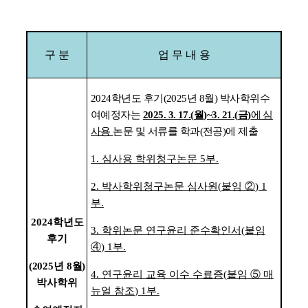
구 분
업 무 내 용
2
024
학년도 후기
(2025
년
8
월
)
박사학위수
여예정자는
2025. 3. 17.(
월
)~3. 21.(
금
)
에 심
사용
논문 및 서류를 학과
(
전공
)
에 제출
1.
심사용 학위청구논문
5
부
.
2.
박사학위청구논문 심사원
(
붙임
②
) 1
부
.
2024
학년도
3.
학위논문 연구윤리 준수확인서
(
붙임
후기
④
) 1
부
.
(2025
년
8
월
)
4.
연구윤리 교육 이수 수료증
(
붙임
⑤
매
박사학위
뉴얼 참조
) 1
부
.