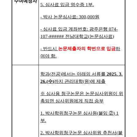
수여예정자
5.
심사료 입금 영수증
1
부
.
-
박사 논문심사료
: 300,000
원
-
심사료 입금 계좌번호
:
광주은행
074-
107-######
전남대학교
(
논문심사료
)
-
반드시
논문제출자의 학번으로 입금
하
여야 함
.
학과
(
전공
)
에서는 아래의 서류를
2025. 3.
26.(
수
)
까지 관리대학
(
원
)
에 제출
※
심사용 청구논문은 논문심사위원이 위
촉되면 심사위원에게 직접 송부
1.
박사학위청구논문 심사원
(
붙임
②
) 1
부
.
2.
박사학위청구논문 심사위원 추천서
(
붙