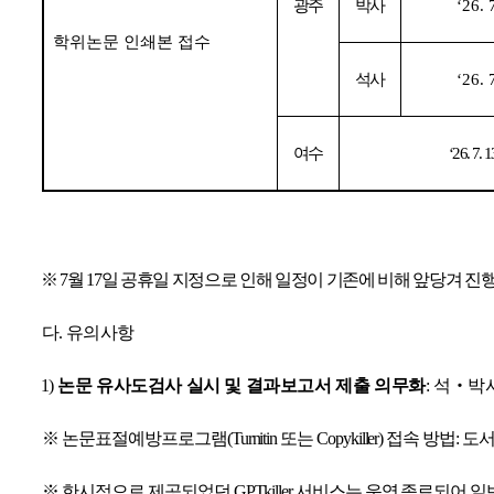
광주
박사
‘26. 
학위논문 인쇄본 접수
석사
‘26. 
여수
‘26. 7. 1
※
7
월
17
일 공휴일 지정으로 인해 일정이 기존에 비해 앞당겨 
다
.
유의사항
1)
논문 유사도검사 실시 및 결과보고서 제출 의무화
:
석
‧
박
※
논문표절예방프로그램
(Turnitin
또는
Copykiller)
접속 방법
:
도서
※
한시적으로 제공되었던
GPTkiller
서비스는 운영 종료되어 일