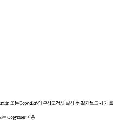
urnitin
또는
Copykiller)
의 유사도검사 실시 후
결과보고서 제출
또는
Copykiller
이용