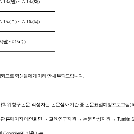
7. 13.(
월
) ~ 7. 14.(
화
)
7. 15.(
수
) ~ 7. 16.(
목
)
3.(
월
) ~ 7. 15.(
수
)
진행되므로 학생들에게 미리 안내 부탁드립니다
.
사학위청구논문 작성자는
논문심사 기간 중 논문표절예방프로그램
(T
관 홈페이지 메인화면
→
교육연구지원
→
논문작성지원
→
Turnitin
반
Copykiller
만 이용가능