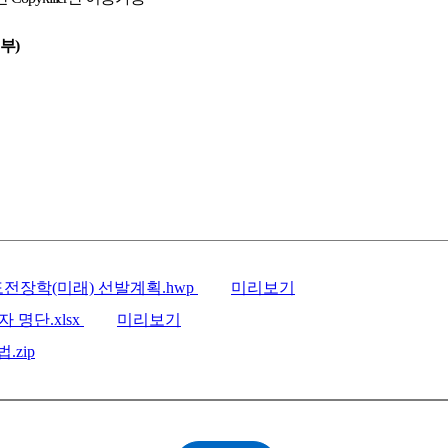
부
)
 도전장학(미래) 선발계획.hwp
미리보기
자 명단.xlsx
미리보기
.zip