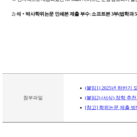
2)
석
‧
박사학위논문 인쇄본 제출 부수
:
소프트본
3
부
(
법학과
5
(붙임1) 2025년 하반기
첨부파일
(붙임2) (서식) 장학 추천
[참고] 학위논문 제출 방법