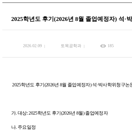
2025학년도 후기(2026년 8월 졸업예정자) 
2026.02.09
토목공학과
185
2025
학년도 후기
(2026
년
8
월 졸업예정자
)
석
·
박사학위청구논문
가
.
대상
: 2025
학년도 후기
(2026
년
8
월
)
졸업예정자
나
.
주요일정