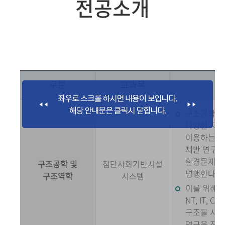
전공소개
구분
교과목
구조공학은 사
다양한 자연
이용하는 인
제반 연구와
환경문제를 
구조공학 및
첨단사회기반시설
병행한다.
구조역학
시스템
이를 위해서
NT, IT,
구조물 시뮬
연구을 진행