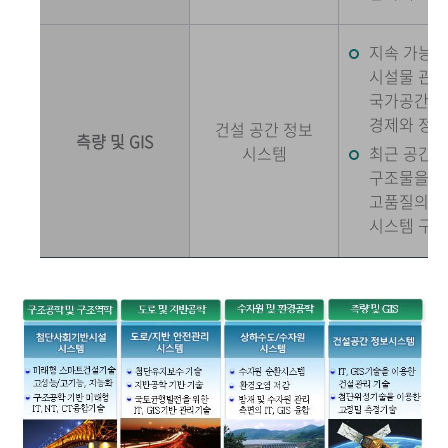
지속 가능한
시설물 관리
국가공간정보
경제와 정부
건설 공간 정보
측량 및 GIS
시스템
최근 공간 정
구조물을 위
고품질의 지
시스템 구축