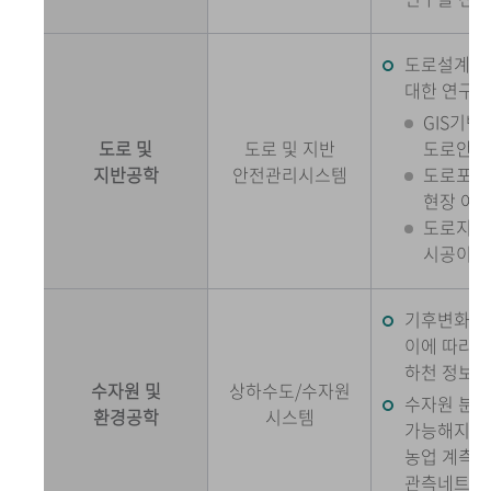
도로설계시 
대한 연구를
GIS기반
도로 및
도로 및 지반
도로안전
지반공학
안전관리시스템
도로포장
현장 여건
도로지반
시공이 이
기후변화와 
이에 따라 
하천 정보화
수자원 및
상하수도/수자원
수자원 분야
환경공학
시스템
가능해지고 있
농업 계측시
관측네트워크