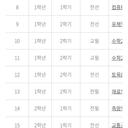
8
1학년
1학기
전선
컴퓨터
9
1학년
2학기
전선
유체역
10
1학년
2학기
교필
수학2
11
1학년
2학기
교필
수학2
12
1학년
2학기
전선
토목C
13
1학년
2학기
전필
재료역
14
2학년
1학기
전필
측량학
15
2학년
1학기
전선
교통공