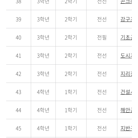
38
3학년
2학기
전선
콘크리
39
3학년
2학기
전선
강구조
40
3학년
2학기
전필
기초공
41
3학년
2학기
전선
도시계
42
3학년
2학기
전선
지리정
43
4학년
1학기
전선
건설시
44
4학년
1학기
전선
해안공
45
4학년
1학기
전선
지반구