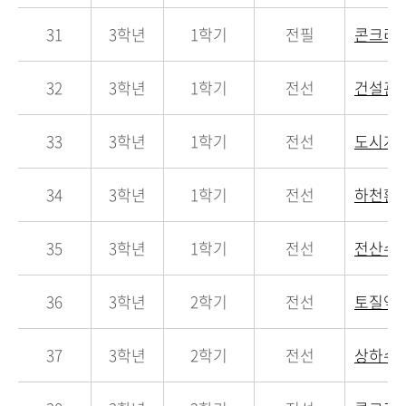
31
3학년
1학기
전필
콘크리
32
3학년
1학기
전선
건설관
33
3학년
1학기
전선
도시계
34
3학년
1학기
전선
하천환
35
3학년
1학기
전선
전산수
36
3학년
2학기
전선
토질역
37
3학년
2학기
전선
상하수