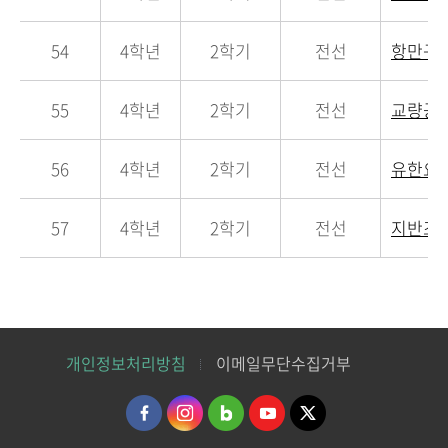
54
4학년
2학기
전선
항만구
55
4학년
2학기
전선
교량공
56
4학년
2학기
전선
유한요
57
4학년
2학기
전선
지반조
개인정보처리방침
이메일무단수집거부