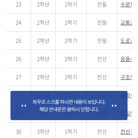
23
2학년
2학기
전필
수문학
24
2학년
2학기
전필
교통공
25
2학년
2학기
전필
도로공
26
2학년
2학기
전선
응용수
27
2학년
2학기
전선
구조역
28
2학년
2학기
전선
공학수
29
3학년
1학기
전필
토질역
30
3학년
1학기
전선
전산구