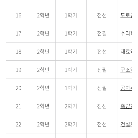
16
2학년
1학기
전선
도로공
17
2학년
1학기
전필
수리학
18
2학년
1학기
전선
재료역
19
2학년
1학기
전필
구조역
20
2학년
1학기
전필
공학수
21
2학년
2학기
전선
측량학
22
2학년
2학기
전선
건설재