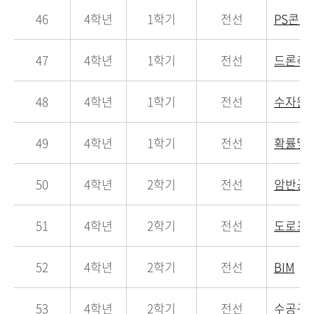
46
4학년
1학기
전선
PS콘
47
4학년
1학기
전선
드론측
48
4학년
1학기
전선
수자원
49
4학년
1학기
전선
확률및
50
4학년
2학기
전선
암반공
51
4학년
2학기
전선
도로포
52
4학년
2학기
전선
BIM
53
4학년
2학기
전선
수공구