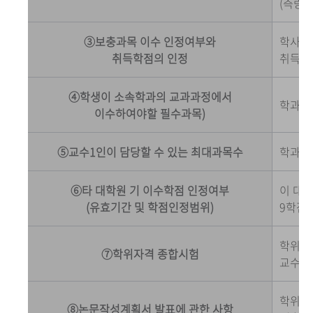
(측량학
③보충과목 이수 인정여부와
학사과
취득학점의 인정
취득학
④학생이 소속학과의 교과과정에서
학과에
이수하여야할 필수과목)
⑤교수1인이 담당할 수 있는 최대과목수
학과교수
⑥타 대학원 기 이수학점 인정여부
이 대
(유효기간 및 학점인정범위)
9학점까
학위논
⑦학위자격 종합시험
교수회
학위청
⑧논문작성계획서 발표에 관한 사항