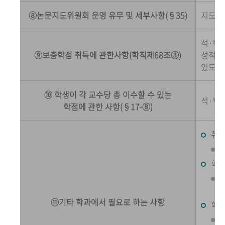
⑧논문지도위원회 운영 유무 및 세부사항(§35)
지도교
석·박
⑨보충학점 취득에 관한사항(학칙제68조③)
성적표
있도록 
⑩ 학생이 각 교수당 총 이수할 수 있는
석·박사
학점에 관한 사항(§17-⑧)
취업
학위
⑪기타 학과에서 필요로 하는 사항
학위