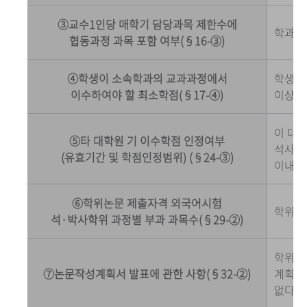
③교수1인당 매학기 담당과목 제한수에
학과 교
협동과정 과목 포함 여부(§16-③)
④학생이 소속학과의 교과과정에서
학생은 
이수하여야 할 최소학점(§17-④)
이상을
이 대
⑤타 대학원 기 이수학점 인정여부
석사과정
(유효기간 및 학점인정범위) (§24-③)
이내에
⑥학위논문 제출자격 외국어시험
학위논
석·박사학위 과정별 부과 과목수(§29-②)
학위청
⑦논문작성계획서 발표에 관한 사항(§32-②)
계획서를
없다.