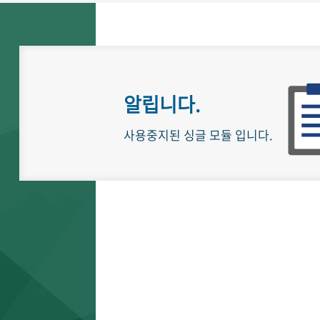
알립니다.
사용중지된 싱글 모듈 입니다.