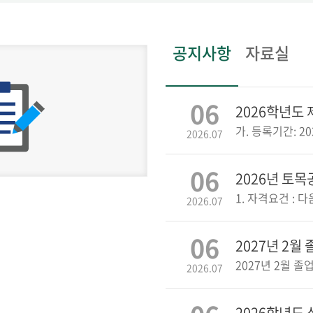
공지사항
자료실
06
2026학년도 
2026.07
06
2026년 토
2026.07
06
2026.07